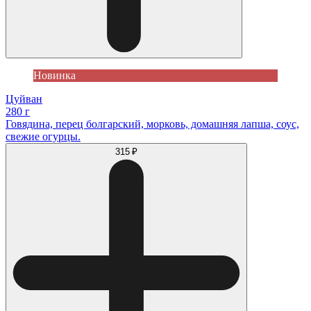
Новинка
Цуйван
280 г
Говядина, перец болгарский, морковь, домашняя лапша, соус,
свежие огурцы.
315 ₽