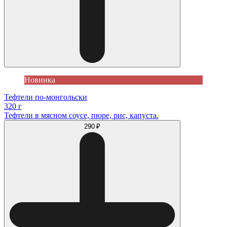
Новинка
Тефтели по-монгольски
320 г
Тефтели в мясном соусе, пюре, рис, капуста.
290 ₽