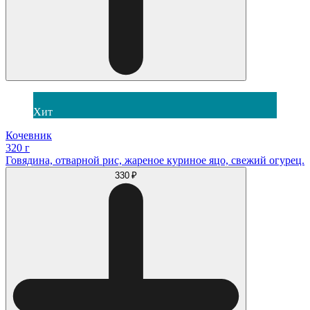
Хит
Кочевник
320 г
Говядина, отварной рис, жареное куриное яцо, свежий огурец.
330 ₽