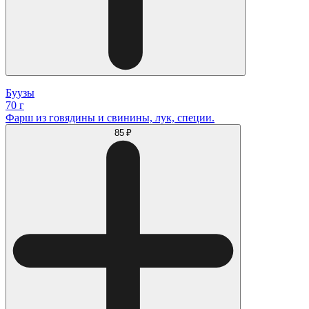
Буузы
70 г
Фарш из говядины и свинины, лук, специи.
85 ₽