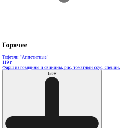
Горячее
Тефтели "Аппетитные"
119 г
Фарш из говядины и свинины, рис, томатный соус, специи.
159 ₽