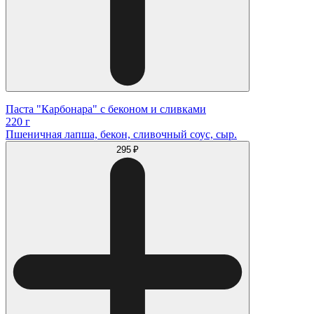
Паста "Карбонара" с беконом и сливками
220 г
Пшеничная лапша, бекон, сливочный соус, сыр.
295 ₽