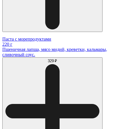
Паста с морепродуктами
220 г
Пшеничная лапша, мясо мидий, креветки, кальмары,
сливочный соус.
329 ₽