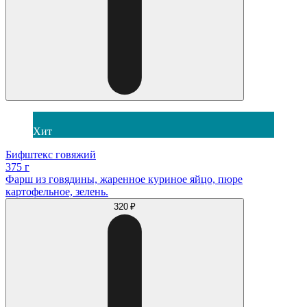
Хит
Бифштекс говяжий
375 г
Фарш из говядины, жаренное куриное яйцо, пюре
картофельное, зелень.
320 ₽