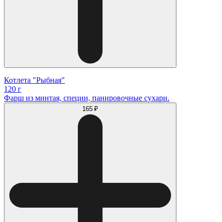
Котлета "Рыбная"
120 г
Фарш из минтая, специи, панировочные сухари.
165 ₽