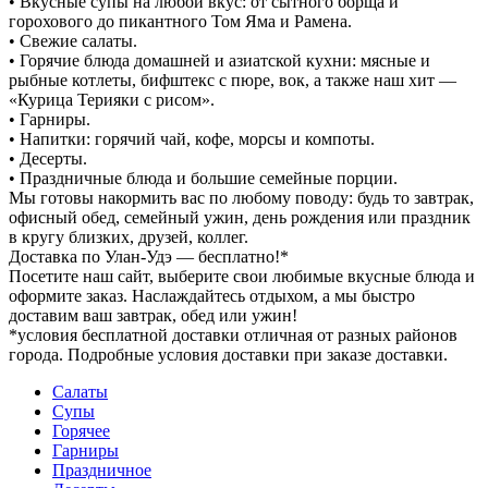
• Вкусные супы на любой вкус: от сытного борща и
горохового до пикантного Том Яма и Рамена.
• Свежие салаты.
• Горячие блюда домашней и азиатской кухни: мясные и
рыбные котлеты, бифштекс с пюре, вок, а также наш хит —
«Курица Терияки с рисом».
• Гарниры.
• Напитки: горячий чай, кофе, морсы и компоты.
• Десерты.
• Праздничные блюда и большие семейные порции.
Мы готовы накормить вас по любому поводу: будь то завтрак,
офисный обед, семейный ужин, день рождения или праздник
в кругу близких, друзей, коллег.
Доставка по Улан-Удэ — бесплатно!*
Посетите наш сайт, выберите свои любимые вкусные блюда и
оформите заказ. Наслаждайтесь отдыхом, а мы быстро
доставим ваш завтрак, обед или ужин!
*условия бесплатной доставки отличная от разных районов
города. Подробные условия доставки при заказе доставки.
Салаты
Супы
Горячее
Гарниры
Праздничное