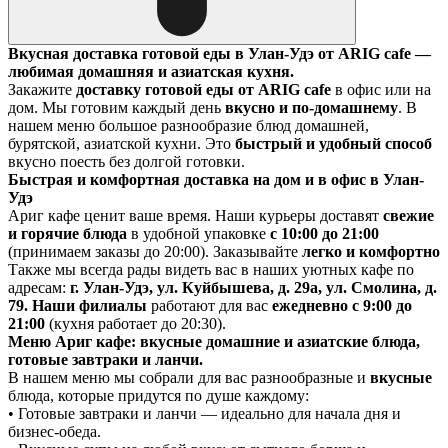
Вкусная доставка готовой еды в Улан-Удэ от ARIG cafe —
любимая домашняя и азиатская кухня.
Закажите
доставку готовой еды от ARIG cafe
в офис или на
дом. Мы готовим каждый день
вкусно и по-домашнему
. В
нашем меню большое разнообразие блюд домашней,
бурятской, азиатской кухни. Это
быстрый и удобный способ
вкусно поесть без долгой готовки.
Быстрая и комфортная доставка на дом и в офис в Улан-
Удэ
Ариг кафе ценит ваше время. Наши курьеры доставят
свежие
и горячие блюда
в удобной упаковке
с 10:00 до 21:00
(принимаем заказы до 20:00). Заказывайте
легко и комфортно
Также мы всегда рады видеть вас в наших уютных кафе по
адресам:
г. Улан-Удэ, ул. Куйбышева, д. 29а, ул. Смолина, д.
79. Наши филиалы
работают для вас
ежедневно с 9:00 до
21:00
(кухня работает до 20:30).
Меню Ариг кафе: вкусные домашние и азиатские блюда,
готовые завтраки и ланчи.
В нашем меню мы собрали для вас разнообразные и
вкусные
блюда, которые придутся по душе каждому:
• Готовые завтраки и ланчи — идеально для начала дня и
бизнес-обеда.