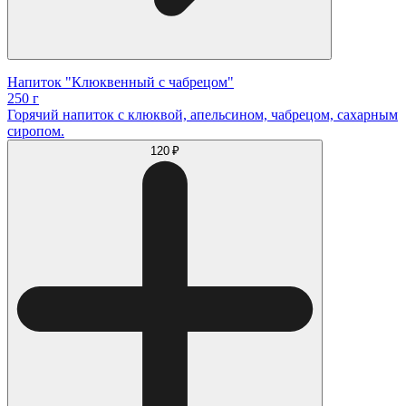
Напиток "Клюквенный с чабрецом"
250 г
Горячий напиток с клюквой, апельсином, чабрецом, сахарным
сиропом.
120 ₽