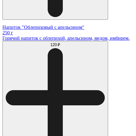
Напиток "Облепиховый с апельсином"
250 г
Горячий напиток с облепихой, апельсином, медом, имбирем.
120 ₽