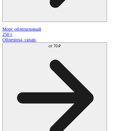
Морс облепиховый
250 г
Облепиха, сахар.
от
70 ₽