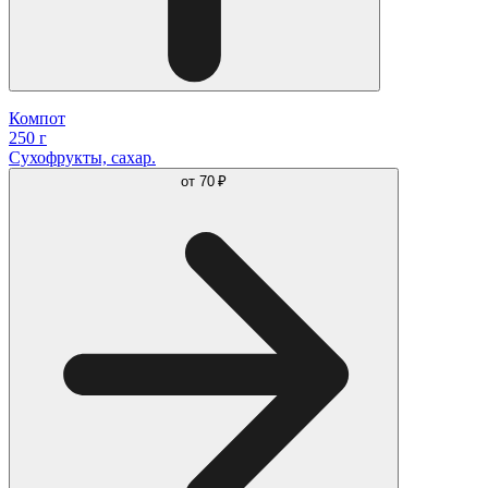
Компот
250 г
Сухофрукты, сахар.
от
70 ₽