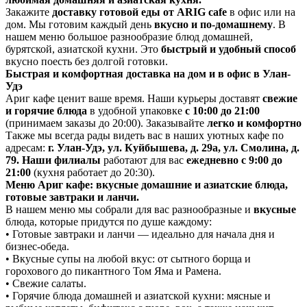
Закажите
доставку готовой еды от ARIG cafe
в офис или на
дом. Мы готовим каждый день
вкусно и по-домашнему
. В
нашем меню большое разнообразие блюд домашней,
бурятской, азиатской кухни. Это
быстрый и удобный способ
вкусно поесть без долгой готовки.
Быстрая и комфортная доставка на дом и в офис в Улан-
Удэ
Ариг кафе ценит ваше время. Наши курьеры доставят
свежие
и горячие блюда
в удобной упаковке
с 10:00 до 21:00
(принимаем заказы до 20:00). Заказывайте
легко и комфортно
Также мы всегда рады видеть вас в наших уютных кафе по
адресам:
г. Улан-Удэ, ул. Куйбышева, д. 29а, ул. Смолина, д.
79. Наши филиалы
работают для вас
ежедневно с 9:00 до
21:00
(кухня работает до 20:30).
Меню Ариг кафе: вкусные домашние и азиатские блюда,
готовые завтраки и ланчи.
В нашем меню мы собрали для вас разнообразные и
вкусные
блюда, которые придутся по душе каждому:
• Готовые завтраки и ланчи — идеально для начала дня и
бизнес-обеда.
• Вкусные супы на любой вкус: от сытного борща и
горохового до пикантного Том Яма и Рамена.
• Свежие салаты.
• Горячие блюда домашней и азиатской кухни: мясные и