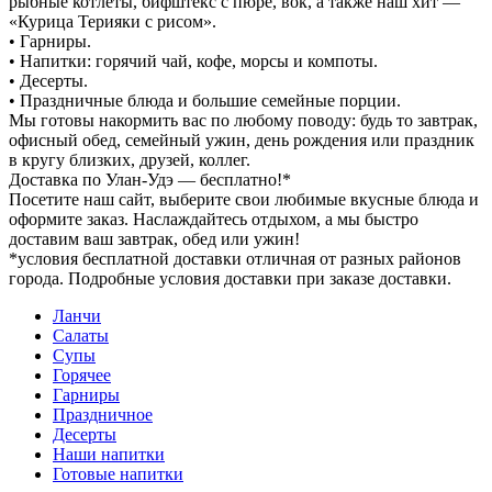
рыбные котлеты, бифштекс с пюре, вок, а также наш хит —
«Курица Терияки с рисом».
• Гарниры.
• Напитки: горячий чай, кофе, морсы и компоты.
• Десерты.
• Праздничные блюда и большие семейные порции.
Мы готовы накормить вас по любому поводу: будь то завтрак,
офисный обед, семейный ужин, день рождения или праздник
в кругу близких, друзей, коллег.
Доставка по Улан-Удэ — бесплатно!*
Посетите наш сайт, выберите свои любимые вкусные блюда и
оформите заказ. Наслаждайтесь отдыхом, а мы быстро
доставим ваш завтрак, обед или ужин!
*условия бесплатной доставки отличная от разных районов
города. Подробные условия доставки при заказе доставки.
Ланчи
Салаты
Супы
Горячее
Гарниры
Праздничное
Десерты
Наши напитки
Готовые напитки