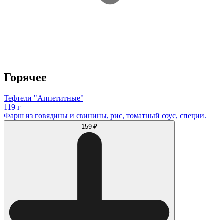
Горячее
Тефтели "Аппетитные"
119 г
Фарш из говядины и свинины, рис, томатный соус, специи.
159 ₽