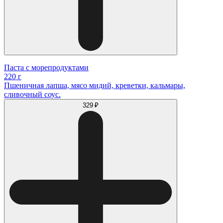
Паста с морепродуктами
220 г
Пшеничная лапша, мясо мидий, креветки, кальмары,
сливочный соус.
329 ₽