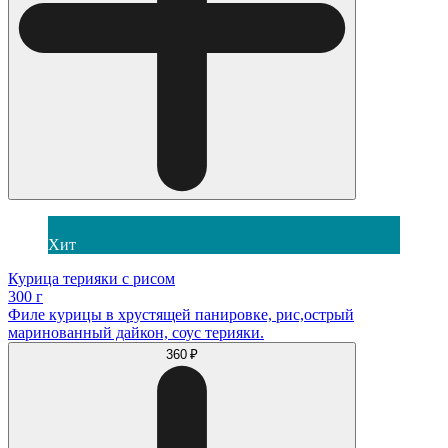
Хит
Курица терияки с рисом
300 г
Филе курицы в хрустящей панировке, рис,острый
маринованный дайкон, соус терияки.
360 ₽