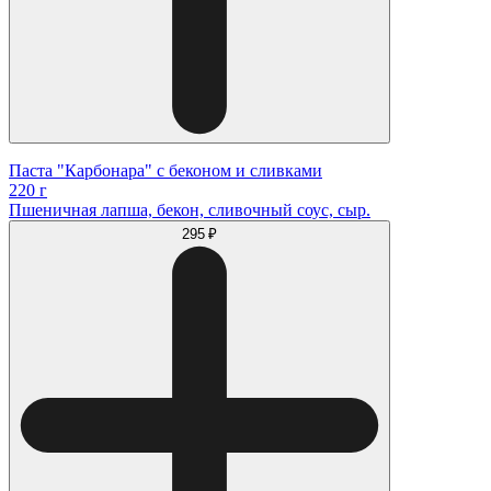
Паста "Карбонара" с беконом и сливками
220 г
Пшеничная лапша, бекон, сливочный соус, сыр.
295 ₽