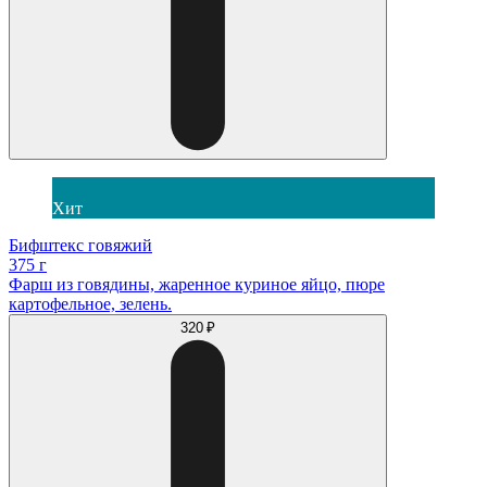
Хит
Бифштекс говяжий
375 г
Фарш из говядины, жаренное куриное яйцо, пюре
картофельное, зелень.
320 ₽