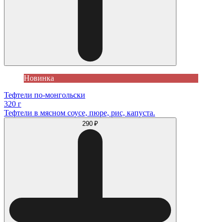
Новинка
Тефтели по-монгольски
320 г
Тефтели в мясном соусе, пюре, рис, капуста.
290 ₽