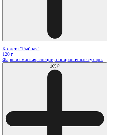
Котлета "Рыбная"
120 г
Фарш из минтая, специи, панировочные сухари.
165 ₽