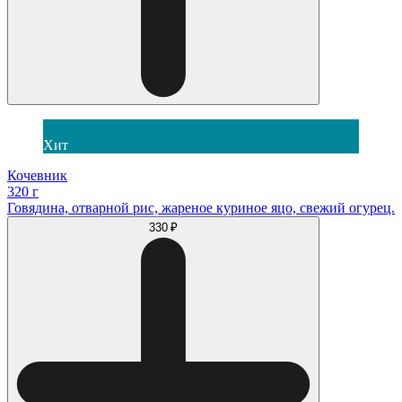
Хит
Кочевник
320 г
Говядина, отварной рис, жареное куриное яцо, свежий огурец.
330 ₽