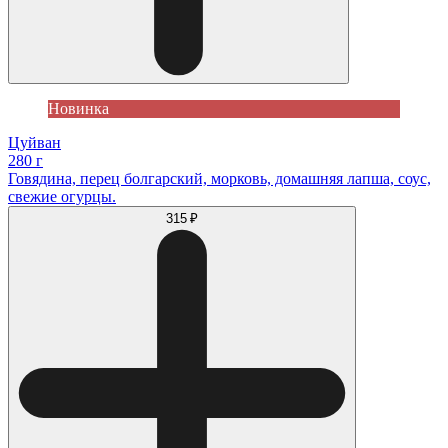
Новинка
Цуйван
280 г
Говядина, перец болгарский, морковь, домашняя лапша, соус,
свежие огурцы.
315 ₽