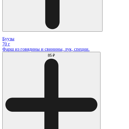
Буузы
70 г
Фарш из говядины и свинины, лук, специи.
85 ₽