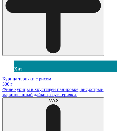
Хит
Курица терияки с рисом
300 г
Филе курицы в хрустящей панировке, рис,острый
маринованный дайкон, соус терияки.
360 ₽