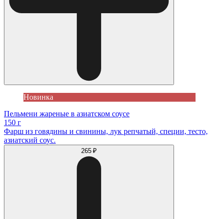
Новинка
Пельмени жареные в азиатском соусе
150 г
Фарш из говядины и свинины, лук репчатый, специи, тесто,
азиатский соус.
265 ₽