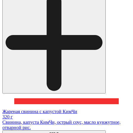
Жареная свинина с капустой КимЧи
320 г
Свинина, капуста КимЧи, острый соус, масло кунжутное,
отварной рис.