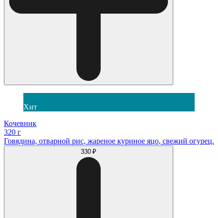
Хит
Кочевник
320 г
Говядина, отварной рис, жареное куриное яцо, свежий огурец.
330 ₽