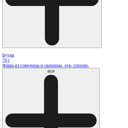
Буузы
70 г
Фарш из говядины и свинины, лук, специи.
85 ₽