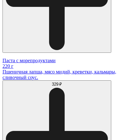
Паста с морепродуктами
220 г
Пшеничная лапша, мясо мидий, креветки, кальмары,
сливочный соус.
329 ₽