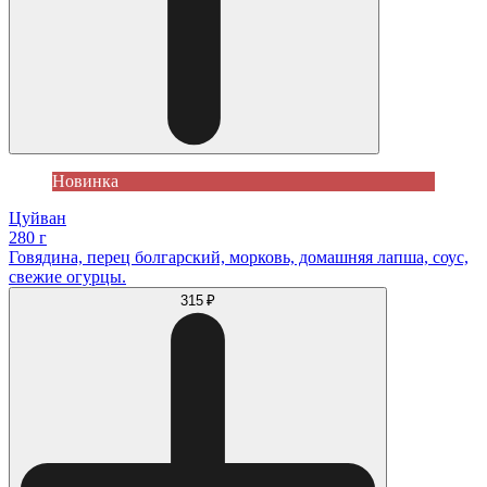
Новинка
Цуйван
280 г
Говядина, перец болгарский, морковь, домашняя лапша, соус,
свежие огурцы.
315 ₽