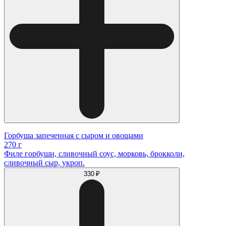
Горбуша запеченная с сыром и овощами
270 г
Филе горбуши, сливочный соус, морковь, брокколи,
сливочный сыр, укроп.
330 ₽