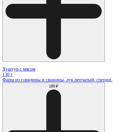
Хушуур с мясом
130 г
Фарш из говядины и свинины, лук репчатый, специи.
180 ₽