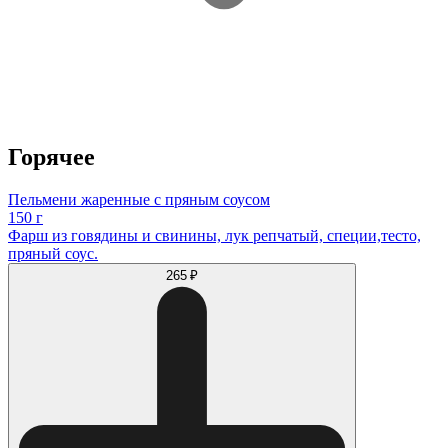
Горячее
Пельмени жаренные с пряным соусом
150 г
Фарш из говядины и свинины, лук репчатый, специи,тесто,
пряный соус.
265 ₽