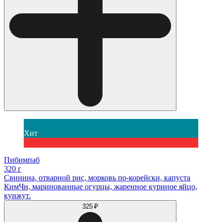
Хит
Пибимпаб
320 г
Свинина, отварной рис, морковь по-корейски, капуста
КимЧи, маринованные огурцы, жаренное куриное яйцо,
кунжут.
325 ₽