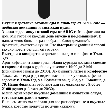
Вкусная доставка готовой еды в Улан-Удэ от ARIG cafe —
любимая домашняя и азиатская кухня.
Закажите
доставку готовой еды от ARIG cafe
в офис или на
дом. Мы готовим каждый день
вкусно и по-домашнему
. В
нашем меню большое разнообразие блюд домашней,
бурятской, азиатской кухни. Это
быстрый и удобный способ
вкусно поесть без долгой готовки.
Быстрая и комфортная доставка на дом и в офис в Улан-
Удэ
Ариг кафе ценит ваше время. Наши курьеры доставят
свежие
и горячие блюда
в удобной упаковке
с 10:00 до 21:00
(принимаем заказы до 20:00). Заказывайте
легко и комфортно
Также мы всегда рады видеть вас в наших уютных кафе по
адресам:
г. Улан-Удэ, ул. Куйбышева, д. 29а, ул. Смолина, д.
79. Наши филиалы
работают для вас
ежедневно с 9:00 до
21:00
(кухня работает до 20:30).
Меню Ариг кафе: вкусные домашние и азиатские блюда,
готовые завтраки и ланчи.
В нашем меню мы собрали для вас разнообразные и
вкусные
блюда, которые придутся по душе каждому: