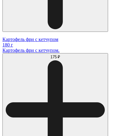
Картофель фри с кетчупом
180 г
Картофель фри с кетчупом.
175 ₽