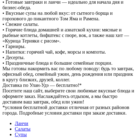
• Готовые завтраки и ланчи — идеально для начала дня и
бизнес-обеда.
• Вкусные супы на любой вкус: от сытного борща и
горохового до пикантного Том Яма и Рамена.
• Свежие салаты.
• Горячие блюда домашней и азиатской кухни: мясные и
рыбные котлеты, бифштекс с пюре, вок, а также наш хит —
«Курица Терияки с рисом».
• Гарниры.
• Напитки: горячий чай, кофе, морсы и компоты.
• Десерты.
• Праздничные блюда и большие семейные порции.
Мы готовы накормить вас по любому поводу: будь то завтрак,
офисный обед, семейный ужин, день рождения или праздник
в кругу близких, друзей, коллег.
Доставка по Улан-Удэ — бесплатно!*
Посетите наш сайт, выберите свои любимые вкусные блюда и
оформите заказ. Наслаждайтесь отдыхом, а мы быстро
доставим ваш завтрак, обед или ужин!
*условия бесплатной доставки отличная от разных районов
города. Подробные условия доставки при заказе доставки.
Ланчи
Салаты
Супы