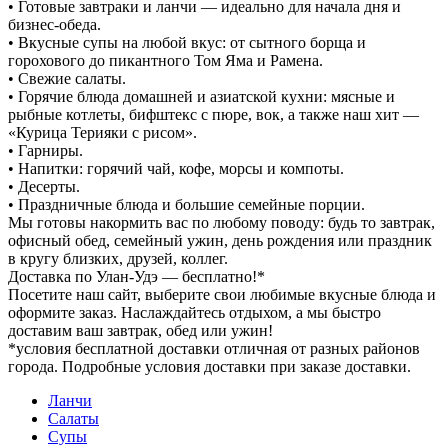
• Готовые завтраки и ланчи — идеально для начала дня и
бизнес-обеда.
• Вкусные супы на любой вкус: от сытного борща и
горохового до пикантного Том Яма и Рамена.
• Свежие салаты.
• Горячие блюда домашней и азиатской кухни: мясные и
рыбные котлеты, бифштекс с пюре, вок, а также наш хит —
«Курица Терияки с рисом».
• Гарниры.
• Напитки: горячий чай, кофе, морсы и компоты.
• Десерты.
• Праздничные блюда и большие семейные порции.
Мы готовы накормить вас по любому поводу: будь то завтрак,
офисный обед, семейный ужин, день рождения или праздник
в кругу близких, друзей, коллег.
Доставка по Улан-Удэ — бесплатно!*
Посетите наш сайт, выберите свои любимые вкусные блюда и
оформите заказ. Наслаждайтесь отдыхом, а мы быстро
доставим ваш завтрак, обед или ужин!
*условия бесплатной доставки отличная от разных районов
города. Подробные условия доставки при заказе доставки.
Ланчи
Салаты
Супы