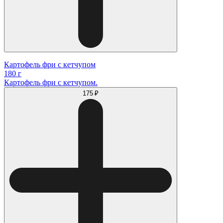
Картофель фри с кетчупом
180 г
Картофель фри с кетчупом.
175 ₽