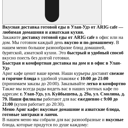
Вкусная доставка готовой еды в Улан-Удэ от ARIG cafe —
любимая домашняя и азиатская кухня.
Закажите
доставку готовой еды от ARIG cafe
в офис или на
дом. Мы готовим каждый день
вкусно и по-домашнему
. В
нашем меню большое разнообразие блюд домашней,
бурятской, азиатской кухни. Это
быстрый и удобный способ
вкусно поесть без долгой готовки.
Быстрая и комфортная доставка на дом и в офис в Улан-
Удэ
Ариг кафе ценит ваше время. Наши курьеры доставят
свежие
и горячие блюда
в удобной упаковке
с 10:00 до 21:00
(принимаем заказы до 20:00). Заказывайте
легко и комфортно
Также мы всегда рады видеть вас в наших уютных кафе по
адресам:
г. Улан-Удэ, ул. Куйбышева, д. 29а, ул. Смолина, д.
79. Наши филиалы
работают для вас
ежедневно с 9:00 до
21:00
(кухня работает до 20:30).
Меню Ариг кафе: вкусные домашние и азиатские блюда,
готовые завтраки и ланчи.
В нашем меню мы собрали для вас разнообразные и
вкусные
блюда, которые придутся по душе каждому: