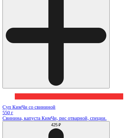
Cуп КимЧи со свининой
550 г
Свинина, капуста КимЧи, рис отварной, специи.
425 ₽