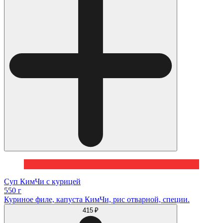
Суп КимЧи с курицей
550 г
Куриное филе, капуста КимЧи, рис отварной, специи.
415 ₽