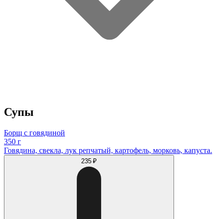
Супы
Борщ с говядиной
350 г
Говядина, свекла, лук репчатый, картофель, морковь, капуста.
235 ₽