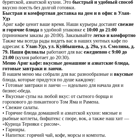
бурятской, азиатской кухни. Это
быстрый и удобный способ
вкусно поесть без долгой готовки.
Быстрая и комфортная доставка на дом и в офис в Улан-
Удэ
Ариг кафе ценит ваше время. Наши курьеры доставят
свежие
и горячие блюда
в удобной упаковке
с 10:00 до 21:00
(принимаем заказы до 20:00). Заказывайте
легко и комфортно
Также мы всегда рады видеть вас в наших уютных кафе по
адресам:
г. Улан-Удэ, ул. Куйбышева, д. 29а, ул. Смолина, д.
79. Наши филиалы
работают для вас
ежедневно с 9:00 до
21:00
(кухня работает до 20:30).
Меню Ариг кафе: вкусные домашние и азиатские блюда,
готовые завтраки и ланчи.
В нашем меню мы собрали для вас разнообразные и
вкусные
блюда, которые придутся по душе каждому:
• Готовые завтраки и ланчи — идеально для начала дня и
бизнес-обеда.
• Вкусные супы на любой вкус: от сытного борща и
горохового до пикантного Том Яма и Рамена.
• Свежие салаты.
• Горячие блюда домашней и азиатской кухни: мясные и
рыбные котлеты, бифштекс с пюре, вок, а также наш хит —
«Курица Терияки с рисом».
• Гарниры.
• Напитки: горячий чай, кофе, морсы и компоты.