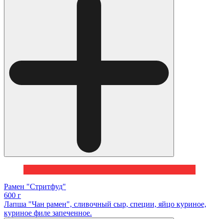
Рамен "Стритфуд"
600 г
Лапша "Чан рамен", сливочный сыр, специи, яйцо куриное,
куриное филе запеченное.