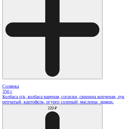
Солянка
350 г
Колбаса п/к, колбаса вареная, сосиски, свинина копченая, лук
репчатый, картофель, огурец соленый, маслины, лимон.
220 ₽