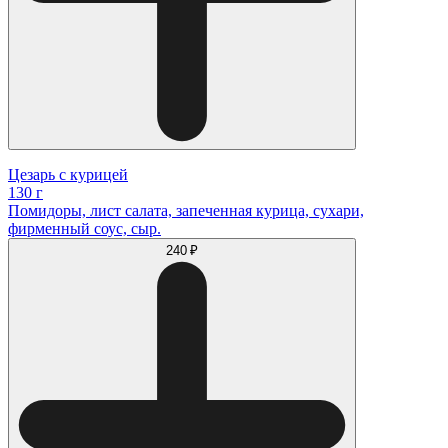
Цезарь с курицей
130 г
Помидоры, лист салата, запеченная курица, сухари,
фирменный соус, сыр.
240 ₽