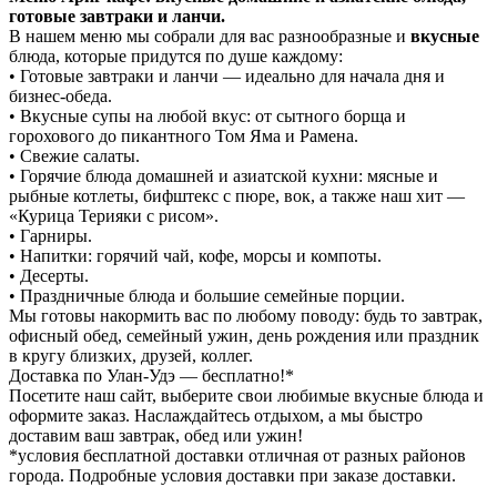
готовые завтраки и ланчи.
В нашем меню мы собрали для вас разнообразные и
вкусные
блюда, которые придутся по душе каждому:
• Готовые завтраки и ланчи — идеально для начала дня и
бизнес-обеда.
• Вкусные супы на любой вкус: от сытного борща и
горохового до пикантного Том Яма и Рамена.
• Свежие салаты.
• Горячие блюда домашней и азиатской кухни: мясные и
рыбные котлеты, бифштекс с пюре, вок, а также наш хит —
«Курица Терияки с рисом».
• Гарниры.
• Напитки: горячий чай, кофе, морсы и компоты.
• Десерты.
• Праздничные блюда и большие семейные порции.
Мы готовы накормить вас по любому поводу: будь то завтрак,
офисный обед, семейный ужин, день рождения или праздник
в кругу близких, друзей, коллег.
Доставка по Улан-Удэ — бесплатно!*
Посетите наш сайт, выберите свои любимые вкусные блюда и
оформите заказ. Наслаждайтесь отдыхом, а мы быстро
доставим ваш завтрак, обед или ужин!
*условия бесплатной доставки отличная от разных районов
города. Подробные условия доставки при заказе доставки.