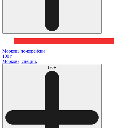
Морковь по-корейски
100 г
Морковь, специи.
120 ₽