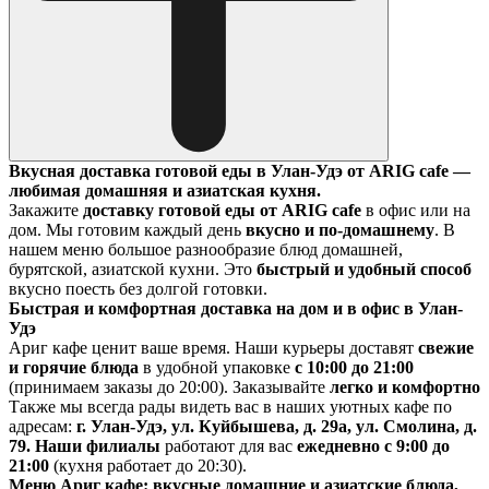
Вкусная доставка готовой еды в Улан-Удэ от ARIG cafe —
любимая домашняя и азиатская кухня.
Закажите
доставку готовой еды от ARIG cafe
в офис или на
дом. Мы готовим каждый день
вкусно и по-домашнему
. В
нашем меню большое разнообразие блюд домашней,
бурятской, азиатской кухни. Это
быстрый и удобный способ
вкусно поесть без долгой готовки.
Быстрая и комфортная доставка на дом и в офис в Улан-
Удэ
Ариг кафе ценит ваше время. Наши курьеры доставят
свежие
и горячие блюда
в удобной упаковке
с 10:00 до 21:00
(принимаем заказы до 20:00). Заказывайте
легко и комфортно
Также мы всегда рады видеть вас в наших уютных кафе по
адресам:
г. Улан-Удэ, ул. Куйбышева, д. 29а, ул. Смолина, д.
79. Наши филиалы
работают для вас
ежедневно с 9:00 до
21:00
(кухня работает до 20:30).
Меню Ариг кафе: вкусные домашние и азиатские блюда,