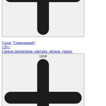
Салат "Свекольный"
120 г
Свекла запеченная, сметана, чеснок, укроп.
110 ₽