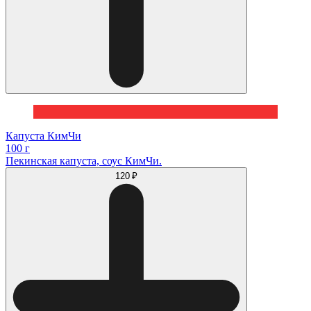
Капуста КимЧи
100 г
Пекинская капуста, соус КимЧи.
120 ₽