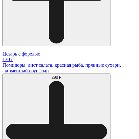
Цезарь с форелью
130 г
Помидоры, лист салата, красная рыба, прянные сухари,
фирменный соус, сыр.
290 ₽