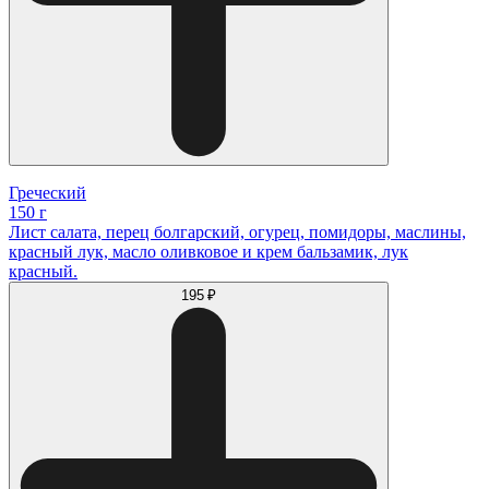
Греческий
150 г
Лист салата, перец болгарский, огурец, помидоры, маслины,
красный лук, масло оливковое и крем бальзамик, лук
красный.
195 ₽