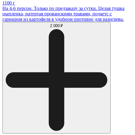
1100 г
На 4-6 персон. Только по предзаказу за сутки. Целая тушка
цыпленка, натертая прованскими травами, подаетс с
гарниром из картофеля в удобном противне для разогрева.
2 000 ₽