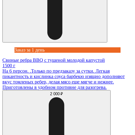
Заказ за 1 день
Свиные ребра BBQ с тушеной молодой капустой
1500 г
На 6 персон. .Только по предзаказу за сутки. Легкая
пикантность и кислинка соуса барбекю изящно дополняют
вкус томленых ребер, делая мясо еще мягче и нежнее.
Приготовлены в удобном противне для разогрева.
2 000 ₽