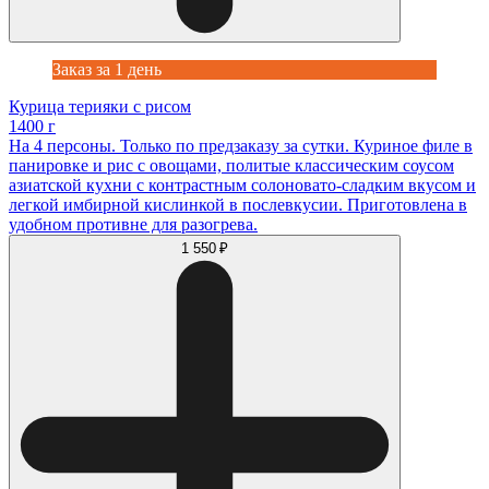
Заказ за 1 день
Курица терияки с рисом
1400 г
На 4 персоны. Только по предзаказу за сутки. Куриное филе в
панировке и рис с овощами, политые классическим соусом
азиатской кухни с контрастным солоновато-сладким вкусом и
легкой имбирной кислинкой в послевкусии. Приготовлена в
удобном противне для разогрева.
1 550 ₽