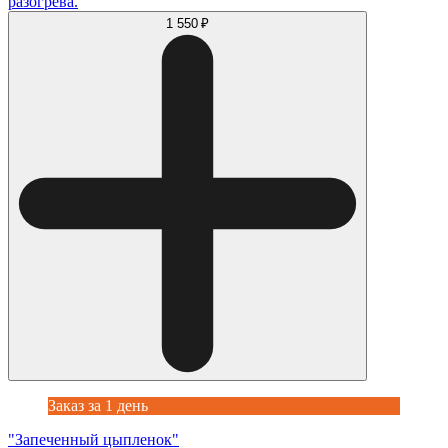
разогрева.
1 550 ₽
Заказ за 1 день
"Запеченный цыпленок"