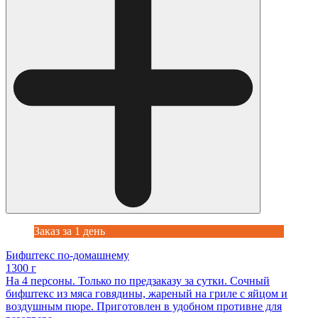
Заказ за 1 день
Бифштекс по-домашнему
1300 г
На 4 персоны. Только по предзаказу за сутки. Сочный
бифштекс из мяса говядины, жареный на гриле с яйцом и
воздушным пюре. Приготовлен в удобном противне для