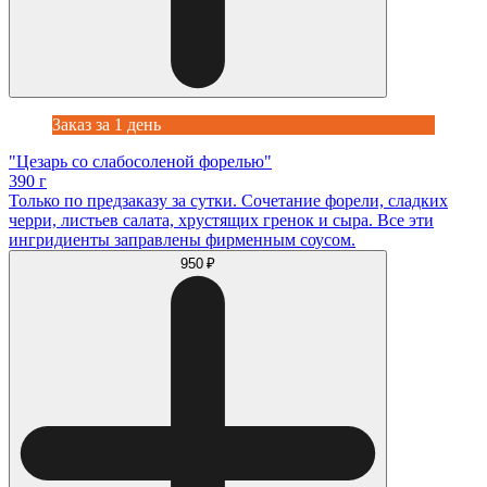
Заказ за 1 день
"Цезарь со слабосоленой форелью"
390 г
Только по предзаказу за сутки. Сочетание форели, сладких
черри, листьев салата, хрустящих гренок и сыра. Все эти
ингридиенты заправлены фирменным соусом.
950 ₽