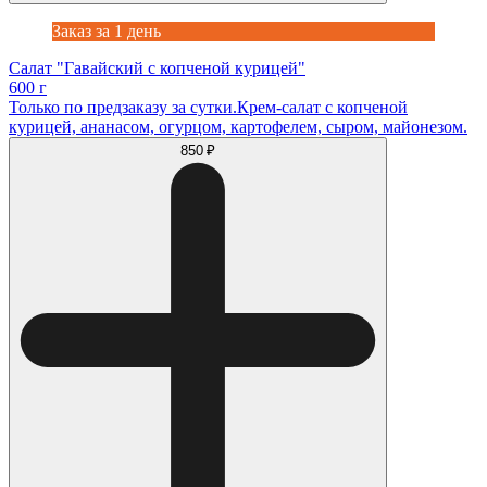
Заказ за 1 день
Салат "Гавайский с копченой курицей"
600 г
Только по предзаказу за сутки.Крем-салат с копченой
курицей, ананасом, огурцом, картофелем, сыром, майонезом.
850 ₽