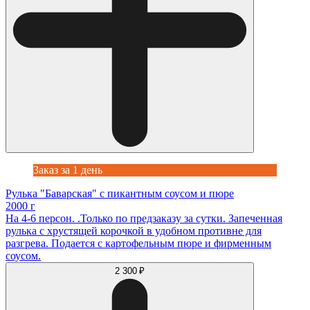
Заказ за 1 день
Рулька "Баварская" с пикантным соусом и пюре
2000 г
На 4-6 персон. .Только по предзаказу за сутки. Запеченная
рулька с хрустящей корочкой в удобном противне для
разгрева. Подается с картофельным пюре и фирменным
соусом.
2 300 ₽