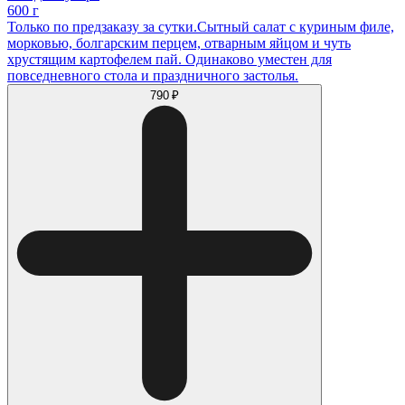
600 г
Только по предзаказу за сутки.Сытный салат с куриным филе,
морковью, болгарским перцем, отварным яйцом и чуть
хрустящим картофелем пай. Одинаково уместен для
повседневного стола и праздничного застолья.
790 ₽