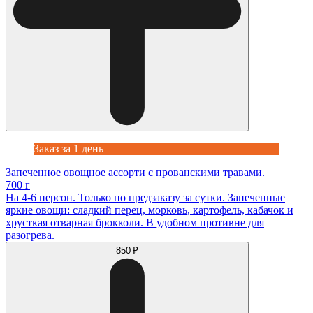
Заказ за 1 день
Запеченное овощное ассорти с прованскими травами.
700 г
На 4-6 персон. Только по предзаказу за сутки. Запеченные
яркие овощи: сладкий перец, морковь, картофель, кабачок и
хрусткая отварная брокколи. В удобном противне для
разогрева.
850 ₽